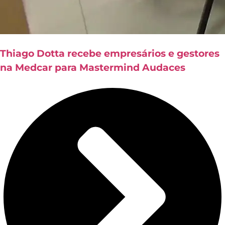
Thiago Dotta recebe empresários e gestores
na Medcar para Mastermind Audaces